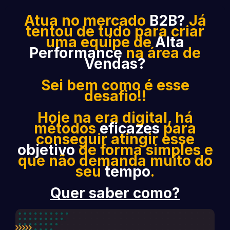
Atua no mercado
B2B?
Já
tentou de tudo para criar
uma equipe de
Alta
Performance
na área de
Vendas?
Sei bem como é esse
desafio!!
Hoje na era digital, há
métodos
eficazes
para
conseguir atingir esse
objetivo
de forma simples e
que não demanda muito do
seu
tempo
.
Quer saber como?